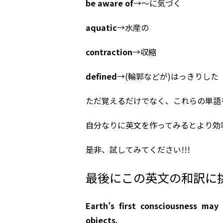
be aware of
→～に気づく
aquatic
→水産の
contraction
→収縮
defined
→(輪郭などが)はっきりした
ただ覚えるだけでなく、これらの単語
自分なりに英文を作ってみるとより効
是非、試してみてください!!!
最後にこの英文の和訳に
Earth’s first consciousness may
objects.