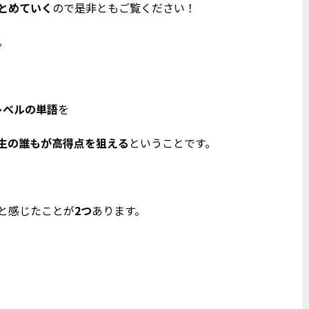
とめていく
ので是非ともご覧ください！
。
レベルの単語
を
生の誰もが高得点を狙える
ということです。
。
と感じたことが
2つ
あります。