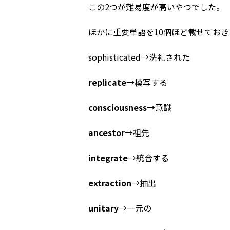
この2つが難易度が高いやつでした。
ほかに重要単語を10個ほど載せておき
sophisticated→洗礼された
replicate
→模写する
consciousness
→意識
ancestor
→祖先
integrate
→統合する
extraction
→抽出
unitary
→一元の