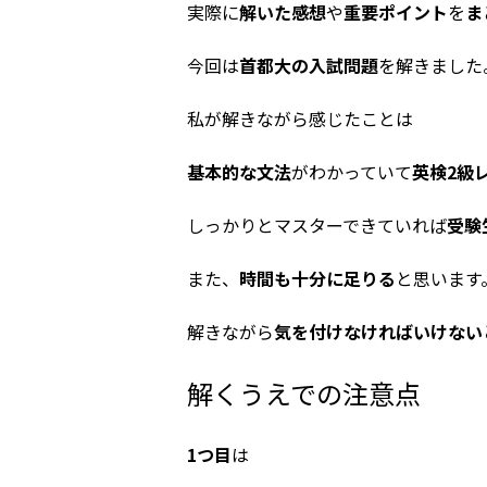
実際に
解いた感想
や
重要ポイント
を
ま
今回は
首都大の入試問題
を解きました
私が解きながら感じたことは
基本的な文法
がわかっていて
英検2級
しっかりとマスターできていれば
受験
また、
時間も十分に足りる
と思います
解きながら
気を付けなければいけない
解くうえでの注意点
1つ目
は