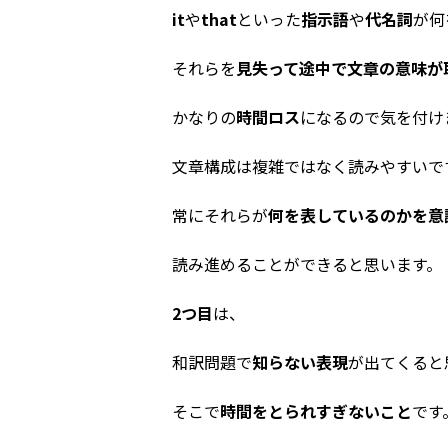
it
や
that
といった
指示語
や
代名詞
が何
それらを
見失って途中で文章の意味が
かなりの
時間ロス
になるので気を付け
文章構成は複雑ではなく読みやすいで
常にそれらが
何を表しているのかを意
読み進めることができると思います。
2つ目
は、
和訳問題で
知らない表現
が出てくると
そこで
時間をとられすぎないこと
です