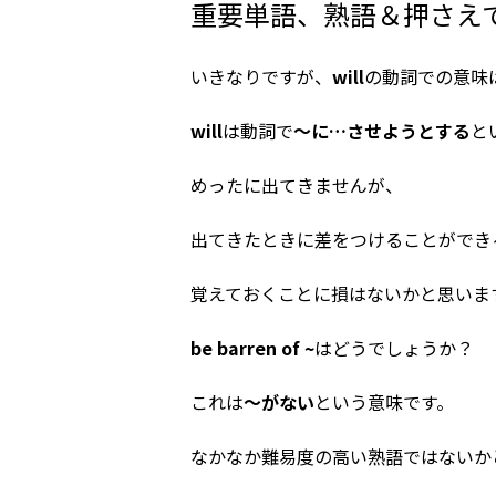
重要単語、熟語＆押さえ
いきなりですが、
will
の動詞での意味
will
は動詞で
～に…させようとする
と
めったに出てきませんが、
出てきたときに差をつけることができ
覚えておくことに損はないかと思いま
be barren of ~
はどうでしょうか？
これは
～がない
という意味です。
なかなか難易度の高い熟語ではないか